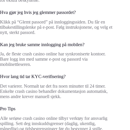
for ekstra beskyttelse.
Hva gjør jeg hvis jeg glemmer passordet?
Klikk på “Glemt passord” på innloggingssiden. Du får en
tilbakestillingslenke på e-post. Følg instruksjonene, og velg et
nytt, sterkt passord.
Kan jeg bruke samme innlogging på mobilen?
Ja, de fleste crash casino online har synkroniserte kontoer.
Bare logg inn med samme e-post og passord via
mobilnettleseren.
Hvor lang tid tar KYC-verifisering?
Det varierer. Normalt tar det fra noen minutter til 24 timer.
Enkelte crash casino behandler dokumentasjon automatisk,
mens andre krever manuell sjekk.
Pro Tips
Alle seriøse crash casino online tilbyr verktøy for ansvarlig
spilling. Sett deg innskuddsgrenser (daglig, ukentlig,
månedlig) og tidsbegrensninger før du begynner å spille.