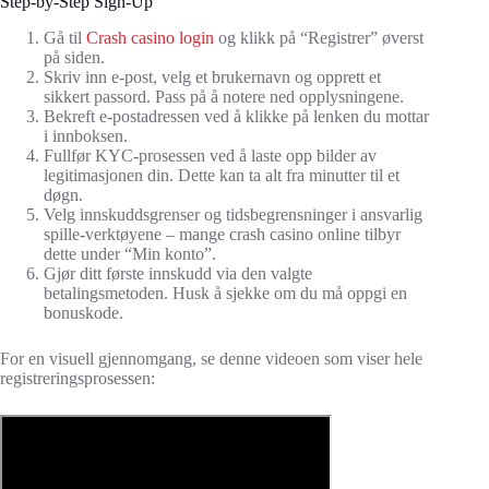
Step-by-Step Sign-Up
Gå til
Crash casino login
og klikk på “Registrer” øverst
på siden.
Skriv inn e-post, velg et brukernavn og opprett et
sikkert passord. Pass på å notere ned opplysningene.
Bekreft e-postadressen ved å klikke på lenken du mottar
i innboksen.
Fullfør KYC-prosessen ved å laste opp bilder av
legitimasjonen din. Dette kan ta alt fra minutter til et
døgn.
Velg innskuddsgrenser og tidsbegrensninger i ansvarlig
spille-verktøyene – mange crash casino online tilbyr
dette under “Min konto”.
Gjør ditt første innskudd via den valgte
betalingsmetoden. Husk å sjekke om du må oppgi en
bonuskode.
For en visuell gjennomgang, se denne videoen som viser hele
registreringsprosessen: