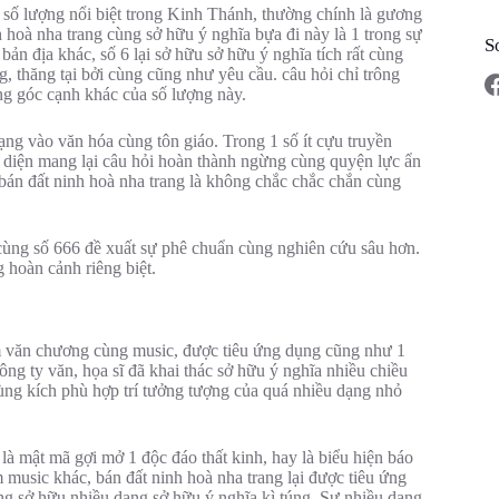
 số lượng nổi biệt trong Kinh Thánh, thường chính là gương
h hoà nha trang cùng sở hữu ý nghĩa bựa đi này là 1 trong sự
S
 bản địa khác, số 6 lại sở hữu sở hữu ý nghĩa tích rất cùng
, thăng tại bởi cùng cũng như yêu cầu. câu hỏi chỉ trông
ng góc cạnh khác của số lượng này.
ng vào văn hóa cùng tôn giáo. Trong 1 số ít cựu truyền
i diện mang lại câu hỏi hoàn thành ngừng cùng quyện lực ẩn
 bán đất ninh hoà nha trang là không chắc chắc chắn cùng
 cùng số 666 đề xuất sự phê chuẩn cùng nghiên cứu sâu hơn.
 hoàn cảnh riêng biệt.
ẩm văn chương cùng music, được tiêu ứng dụng cũng như 1
ông ty văn, họa sĩ đã khai thác sở hữu ý nghĩa nhiều chiều
ng kích phù hợp trí tưởng tượng của quá nhiều dạng nhỏ
à là mật mã gợi mở 1 độc đáo thất kinh, hay là biểu hiện báo
m music khác, bán đất ninh hoà nha trang lại được tiêu ứng
ông sở hữu nhiều dạng sở hữu ý nghĩa kì túng. Sự nhiều dạng