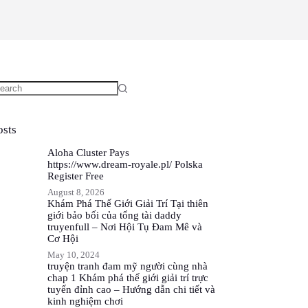
o
sults
osts
Aloha Cluster Pays
https://www.dream-royale.pl/ Polska
Register Free
August 8, 2026
Khám Phá Thế Giới Giải Trí Tại thiên
giới bảo bối của tổng tài daddy
truyenfull – Nơi Hội Tụ Đam Mê và
Cơ Hội
May 10, 2024
truyện tranh đam mỹ người cùng nhà
chap 1 Khám phá thế giới giải trí trực
tuyến đỉnh cao – Hướng dẫn chi tiết và
kinh nghiệm chơi