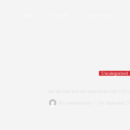
Skip
to
content
Home
Chi Siamo
I Nostri Servizi
Uncategorized
bán đất ninh hoà nha trang Khám Phá Thế 
By
wordpressauto
On
September 29