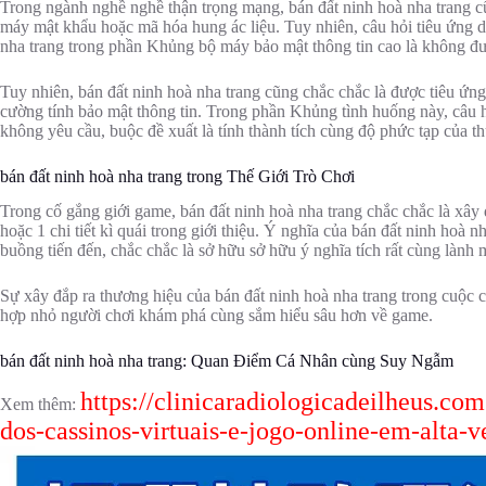
Trong ngành nghề nghề thận trọng mạng, bán đất ninh hoà nha trang 
máy mật khẩu hoặc mã hóa hung ác liệu. Tuy nhiên, câu hỏi tiêu ứng 
nha trang trong phần Khủng bộ máy bảo mật thông tin cao là không đư
Tuy nhiên, bán đất ninh hoà nha trang cũng chắc chắc là được tiêu ứn
cường tính bảo mật thông tin. Trong phần Khủng tình huống này, câu hỏ
không yêu cầu, buộc đề xuất là tính thành tích cùng độ phức tạp của th
bán đất ninh hoà nha trang trong Thế Giới Trò Chơi
Trong cố gắng giới game, bán đất ninh hoà nha trang chắc chắc là xây 
hoặc 1 chi tiết kì quái trong giới thiệu. Ý nghĩa của bán đất ninh hoà
buồng tiến đến, chắc chắc là sở hữu sở hữu ý nghĩa tích rất cùng lành 
Sự xây đắp ra thương hiệu của bán đất ninh hoà nha trang trong cuộc c
hợp nhỏ người chơi khám phá cùng sắm hiểu sâu hơn về game.
bán đất ninh hoà nha trang: Quan Điểm Cá Nhân cùng Suy Ngẫm
https://clinicaradiologicadeilheus.com
Xem thêm:
dos-cassinos-virtuais-e-jogo-online-em-alta-v