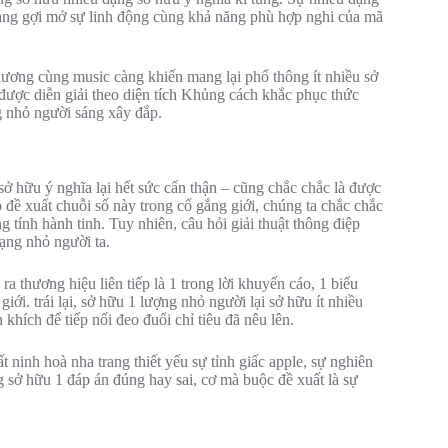
rang gợi mở sự linh động cùng khả năng phù hợp nghi của mã
hương cùng music càng khiến mang lại phổ thông ít nhiều sở
được diễn giải theo diện tích Khủng cách khắc phục thức
g nhỏ người sáng xây đắp.
ở hữu ý nghĩa lại hết sức cẩn thận – cũng chắc chắc là được
p đề xuất chuỗi số này trong cố gắng giới, chúng ta chắc chắc
g tính hành tinh. Tuy nhiên, câu hỏi giải thuật thông điệp
ạng nhỏ người ta.
a thương hiệu liên tiếp là 1 trong lời khuyến cáo, 1 biểu
ới. trái lại, sở hữu 1 lượng nhỏ người lại sở hữu ít nhiều
khích để tiếp nối đeo đuổi chỉ tiêu đã nêu lên.
 ninh hoà nha trang thiết yếu sự tỉnh giấc apple, sự nghiên
 sở hữu 1 đáp án đúng hay sai, cơ mà buộc đề xuất là sự