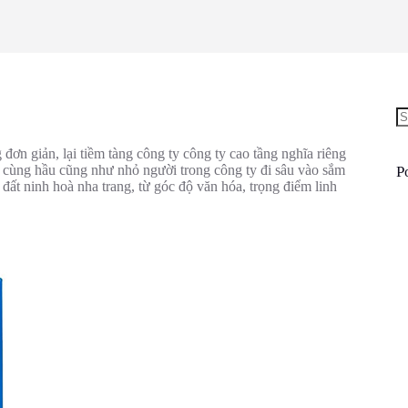
N
re
 đơn giản, lại tiềm tàng công ty công ty cao tầng nghĩa riêng
đã cùng hầu cũng như nhỏ người trong công ty đi sâu vào sắm
P
ất ninh hoà nha trang, từ góc độ văn hóa, trọng điểm linh