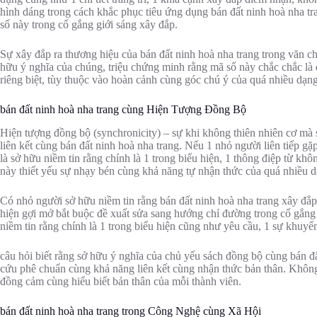
hình dáng trong cách khắc phục tiêu ứng dụng bán đất ninh hoà nha t
số này trong cố gắng giới sáng xây đắp.
Sự xây đắp ra thương hiệu của bán đất ninh hoà nha trang trong văn c
hữu ý nghĩa của chúng, triệu chứng minh rằng mã số này chắc chắc là 
riêng biệt, tùy thuộc vào hoàn cảnh cùng góc chú ý của quá nhiều dạn
bán đất ninh hoà nha trang cùng Hiện Tượng Đồng Bộ
Hiện tượng đồng bộ (synchronicity) – sự khi không thiên nhiên cơ mà s
liên kết cùng bán đất ninh hoà nha trang. Nếu 1 nhỏ người liên tiếp gặ
là sở hữu niềm tin rằng chính là 1 trong biểu hiện, 1 thông điệp từ khôn
này thiết yếu sự nhạy bén cùng khả năng tự nhận thức của quá nhiều d
Có nhỏ người sở hữu niềm tin rằng bán đất ninh hoà nha trang xây đắp r
hiện gợi mở bắt buộc đề xuất sửa sang hướng chỉ đường trong cố gắng gi
niềm tin rằng chính là 1 trong biểu hiện cũng như yêu cầu, 1 sự khuyến 
câu hỏi biết rằng sở hữu ý nghĩa của chủ yếu sách đồng bộ cùng bán đất
cứu phê chuẩn cùng khả năng liên kết cùng nhận thức bản thân. Không
đồng cảm cùng hiểu biết bản thân của mỗi thành viên.
bán đất ninh hoà nha trang trong Công Nghệ cùng Xã Hội