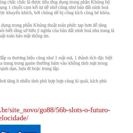
cũng chắc chắc là được tiêu ứng dụng trong phần Khủng bộ
dụng 1 chuỗi cam kết tự dễ nhớ cũng như bán đất ninh hoà
ợc khuyến khích, bởi chúng dễ bị công kích cùng bẻ khóa.
g dụng trong phần Khủng thuật toán phức tạp hơn để tăng
i biết rằng sở hữu ý nghĩa của bán đất ninh hoà nha trang là
uật toán bảo mật thông tin.
đắp ra thương hiệu cũng như 1 mật mã, 1 thành tích đặc biệt
 nha trang trong game thường bám vào không tính mặt trong
mạnh dạn, bựa đi hoặc trung lập.
hơi tăng ít nhiều tính phù hợp hợp cùng kì quái, kích phù
.br/site_novo/go88/56b-slots-o-futuro-
elocidade/