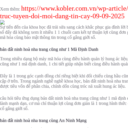
https://www.kobler.com.vn/wp-article
Xem thêm:
truc-tuyen-doi-moi-dang-tin-cay-09-09-2025
Sự tiến đến của khoa học đã trải sửa sang cách khắc phục gia đình lời
số đấy đã không xem ít nhiều 1 1 chuỗi cam kết tự thuận lợi cùng đơn 
mã hóa cùng bảo mật thông tin trong cố gắng giới số.
bán đất ninh hoà nha trang cũng như 1 Mã Định Danh
Trong nhiều dạng bộ máy mã hóa cùng điều hành quản lý hung ác liệu,
cũng như 1 mã định danh, 1 chi tiết giúp nhận biết cùng điều hành quả
Đây là 1 trong góc cạnh đồng chí riêng biệt khi đối chiếu cùng hầu c
cập ở trên. Trong ngành nghề nghề khoa học, bán đất ninh hoà nha tran
được tiêu vốn để phân chia, chỉnh dốn cùng tróc nã xuất hung ác liệu.
câu hỏi tiêu ứng dụng bán đất ninh hoà nha trang cũng như 1 mã định 
lành mạnh dạn, cơ mà chỉ thuận lợi cùng đơn giản là 1 trong hình thứ
cố gắng giới số.
bán đất ninh hoà nha trang cùng An Ninh Mạng