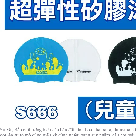
Sự xây đắp ra thương hiệu của bán đất ninh hoà nha trang, dù mang lại
gợi lên sự tò mò cùng hiếu kỳ cùng nhiều dạng suy ngẫm. câu hỏi giả