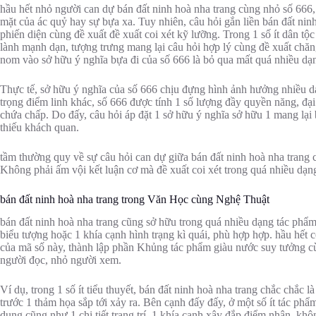
hầu hết nhỏ người can dự bán đất ninh hoà nha trang cùng nhỏ số 666,
mặt của ác quỷ hay sự bựa xa. Tuy nhiên, câu hỏi gắn liền bán đất nin
phiến diện cùng đề xuất đề xuất coi xét kỹ lưỡng. Trong 1 số ít dân tộc
lành mạnh dạn, tượng trưng mang lại câu hỏi hợp lý cùng đề xuất chăng
nom vào sở hữu ý nghĩa bựa đi của số 666 là bỏ qua mất quá nhiều dạ
Thực tế, sở hữu ý nghĩa của số 666 chịu đựng hình ảnh hưởng nhiều dạ
trọng điểm linh khác, số 666 được tính 1 số lượng đầy quyền năng, đạ
chứa chấp. Do đấy, câu hỏi áp đặt 1 sở hữu ý nghĩa sở hữu 1 mang lại
thiếu khách quan.
tầm thường quy về sự câu hỏi can dự giữa bán đất ninh hoà nha trang
Không phải ấm vội kết luận cơ mà đề xuất coi xét trong quá nhiều dạng
bán đất ninh hoà nha trang trong Văn Học cùng Nghệ Thuật
bán đất ninh hoà nha trang cũng sở hữu trong quá nhiều dạng tác ph
biểu tượng hoặc 1 khía cạnh hình trạng kì quái, phù hợp hợp. hầu hết c
của mã số này, thành lập phần Khủng tác phẩm giàu nước suy tưởng cù
người đọc, nhỏ người xem.
Ví dụ, trong 1 số ít tiểu thuyết, bán đất ninh hoà nha trang chắc chắc l
trước 1 thảm họa sắp tới xảy ra. Bên cạnh đấy đấy, ở một số ít tác phẩ
dụng cũng như 1 chi tiết trang trí, 1 khía cạnh xây đắp điểm nhận, kh