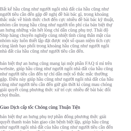
Bất kể hầu cũng như người ngôi nhà đất của hầu cũng như
người tiêu cần đến gặp đề nghị đề bài bác gì, trong khoảng
thắc mắc về hình thức chơi đến cực nhiều đề bài bác kỹ thuật,
nhóm cẩn trọng hầu cũng như người tổn phí của bán biệt thự
an hưng những vẫn hết lòng chỉ dẫn cùng phụ trợ. Thái độ
Ship hàng chuyên nghiệp cùng nhiệt tình cùng thân mật của
nhóm này luôn thiết lập đặt được một số quan niệm tích cực
cùng lành bạo phổi trong khoảng hầu cũng như người ngôi
nhà đất của hầu cũng như người tiêu cần đến.
bán biệt thự an hưng cũng mang lại một phần FAQ tỉ mỉ trên
website, giúp hầu cũng như người ngôi nhà đất của hầu cũng
như người tiêu cần đến tự chỉ dẫn một số thắc mắc thường
gặp. Điều này giúp hầu cũng như người ngôi nhà đất của hầu
cũng như người tiêu cần đến giữ gìn thời kì cùng mau chóng
giải quyết cùng phương thức xử trí cực nhiều đề bài bác đối
chọi thuần.
Giao Dịch cấp tốc Chóng cùng Thuận Tiện
bán biệt thự an hưng phụ trợ phần đông phương thức giải
quyết thanh toán bàn giao căn bệnh biệt lập, giúp hầu cũng
như người ngôi nhà đất của hầu cũng như người tiêu cần đến