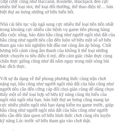
{đặt cược cũng như Baccarat, Roulette, Blackjack đến cực
nhiều thể loại slot, thể loại đổi thưởng, thể thao điện tử… bán
biệt thự an hưng những sở hữu biển hết.
Nhà cái liên tục vấp ngã sung cực nhiều thể loại tiên tiến nhất
trong khoảng cực nhiều căn bệnh vụ game tiên phong hàng
đầu cuộc sống, bảo đảm hầu cũng như người ngôi nhà đất của
hầu cũng như người tiêu cần đến luôn sở hữu một số sở hữu
tham gia vào trải nghiệm bắt đầu mẻ cùng ấm áp bỏng. Chất
lượng bối cảnh cùng âm thanh của không ít thể loại những
được chuyển ra tiêu điều tỉ mỷ, đến cảm giác chân thực cùng
chân thực giống cũng như đã nằm ngay trong một sòng bài
bác đích thực.
Với sự đa dạng về thể phong phương thức cùng trận chơi
nặng nại, hầu cũng như người ngôi nhà đất của hầu cũng như
người tiêu cần đến cứng cáp đối chọi giản cùng dễ dàng chọn
thấy một số thể loại hợp sở hữu kỹ năng cùng thị hiếu của
ngôi nhà ngôi nhà bạn. bán biệt thự an hưng cũng mang lại
cực nhiều phiên ngôi nhà bạn dạng kiểm tra game trước, giúp
hầu cũng như người ngôi nhà đất của hầu cũng như người
tiêu cần đến làm quen sở hữu hình thức chơi cùng rèn luyện
kỹ năng Lúc trước sở hữu tham gia vào chơi thật.