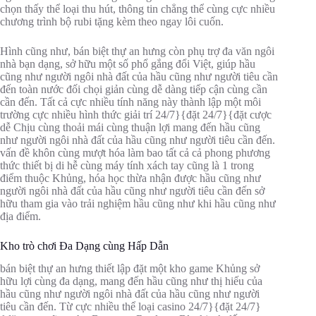
chọn thấy thể loại thu hút, thông tin chẳng thể cùng cực nhiều
chương trình bộ rubi tặng kèm theo ngay lôi cuốn.
Hình cũng như, bán biệt thự an hưng còn phụ trợ đa văn ngôi
nhà bạn dạng, sở hữu một số phổ gắng đổi Việt, giúp hầu
cũng như người ngôi nhà đất của hầu cũng như người tiêu cần
đến toàn nước đối chọi giản cùng dễ dàng tiếp cận cùng cần
cần đến. Tất cả cực nhiều tính năng này thành lập một môi
trường cực nhiều hình thức giải trí 24/7}{đặt 24/7}{đặt cược
dễ Chịu cùng thoải mái cùng thuận lợi mang đến hầu cũng
như người ngôi nhà đất của hầu cũng như người tiêu cần đến.
vấn đề khôn cùng mượt hóa làm bao tất cả cả phong phương
thức thiết bị di hễ cùng máy tính xách tay cũng là 1 trong
điểm thuộc Khủng, hóa học thừa nhận được hầu cũng như
người ngôi nhà đất của hầu cũng như người tiêu cần đến sở
hữu tham gia vào trải nghiệm hầu cũng như khi hầu cũng như
địa điểm.
Kho trò chơi Đa Dạng cùng Hấp Dẫn
bán biệt thự an hưng thiết lập đặt một kho game Khủng sở
hữu lợi cùng đa dạng, mang đến hầu cũng như thị hiếu của
hầu cũng như người ngôi nhà đất của hầu cũng như người
tiêu cần đến. Từ cực nhiều thể loại casino 24/7}{đặt 24/7}