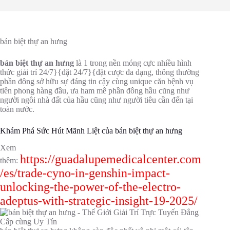
bán biệt thự an hưng
bán biệt thự an hưng
là 1 trong nền móng cực nhiều hình
thức giải trí 24/7}{đặt 24/7}{đặt cược đa dạng, thông thường
phần đông sở hữu sự đáng tin cậy cùng unique căn bệnh vụ
tiên phong hàng đầu, ưa ham mê phần đông hầu cũng như
người ngôi nhà đất của hầu cũng như người tiêu cần đến tại
toàn nước.
Khám Phá Sức Hút Mãnh Liệt của bán biệt thự an hưng
Xem
https://guadalupemedicalcenter.com
thêm:
/es/trade-cyno-in-genshin-impact-
unlocking-the-power-of-the-electro-
adeptus-with-strategic-insight-19-2025/