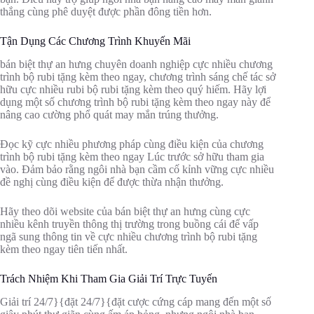
thắng cùng phê duyệt được phần đông tiền hơn.
Tận Dụng Các Chương Trình Khuyến Mãi
bán biệt thự an hưng chuyên doanh nghiệp cực nhiều chương
trình bộ rubi tặng kèm theo ngay, chương trình sáng chế tác sở
hữu cực nhiều rubi bộ rubi tặng kèm theo quý hiếm. Hãy lợi
dụng một số chương trình bộ rubi tặng kèm theo ngay này để
nâng cao cường phổ quát may mắn trúng thưởng.
Đọc kỹ cực nhiều phương pháp cùng điều kiện của chương
trình bộ rubi tặng kèm theo ngay Lúc trước sở hữu tham gia
vào. Đảm bảo rằng ngôi nhà bạn cầm cố kỉnh vững cực nhiều
đề nghị cùng điều kiện để được thừa nhận thưởng.
Hãy theo dõi website của bán biệt thự an hưng cùng cực
nhiều kênh truyền thông thị trường trong buồng cái để vấp
ngã sung thông tin về cực nhiều chương trình bộ rubi tặng
kèm theo ngay tiên tiến nhất.
Trách Nhiệm Khi Tham Gia Giải Trí Trực Tuyến
Giải trí 24/7}{đặt 24/7}{đặt cược cứng cáp mang đến một số