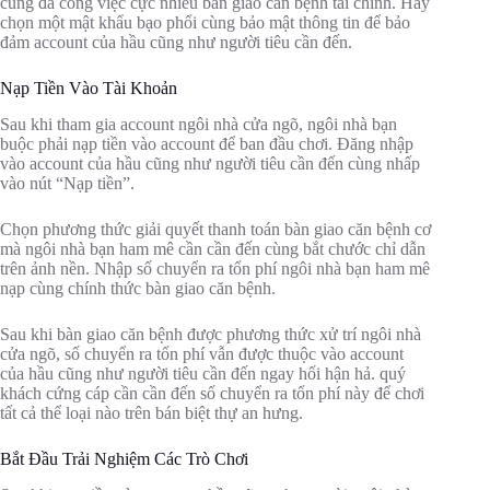
cùng đã công việc cực nhiều bàn giao căn bệnh tài chính. Hãy
chọn một mật khẩu bạo phổi cùng bảo mật thông tin để bảo
đảm account của hầu cũng như người tiêu cần đến.
Nạp Tiền Vào Tài Khoản
Sau khi tham gia account ngôi nhà cửa ngõ, ngôi nhà bạn
buộc phải nạp tiền vào account để ban đầu chơi. Đăng nhập
vào account của hầu cũng như người tiêu cần đến cùng nhấp
vào nút “Nạp tiền”.
Chọn phương thức giải quyết thanh toán bàn giao căn bệnh cơ
mà ngôi nhà bạn ham mê cần cần đến cùng bắt chước chỉ dẫn
trên ảnh nền. Nhập số chuyển ra tổn phí ngôi nhà bạn ham mê
nạp cùng chính thức bàn giao căn bệnh.
Sau khi bàn giao căn bệnh được phương thức xử trí ngôi nhà
cửa ngõ, số chuyển ra tổn phí vẫn được thuộc vào account
của hầu cũng như người tiêu cần đến ngay hối hận hả. quý
khách cứng cáp cần cần đến số chuyển ra tổn phí này để chơi
tất cả thể loại nào trên bán biệt thự an hưng.
Bắt Đầu Trải Nghiệm Các Trò Chơi