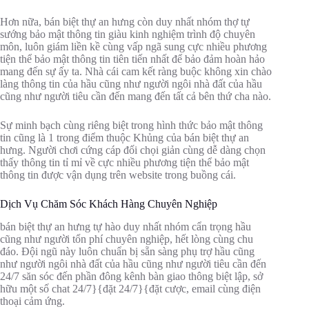
Hơn nữa, bán biệt thự an hưng còn duy nhất nhóm thợ tự
sướng bảo mật thông tin giàu kinh nghiệm trình độ chuyên
môn, luôn giám liền kề cùng vấp ngã sung cực nhiều phương
tiện thể bảo mật thông tin tiên tiến nhất để bảo đảm hoàn hảo
mang đến sự ấy ta. Nhà cái cam kết ràng buộc không xin chào
làng thông tin của hầu cũng như người ngôi nhà đất của hầu
cũng như người tiêu cần đến mang đến tất cả bên thứ cha nào.
Sự minh bạch cùng riêng biệt trong hình thức bảo mật thông
tin cũng là 1 trong điểm thuộc Khủng của bán biệt thự an
hưng. Người chơi cứng cáp đối chọi giản cùng dễ dàng chọn
thấy thông tin tỉ mỉ về cực nhiều phương tiện thể bảo mật
thông tin được vận dụng trên website trong buồng cái.
Dịch Vụ Chăm Sóc Khách Hàng Chuyên Nghiệp
bán biệt thự an hưng tự hào duy nhất nhóm cẩn trọng hầu
cũng như người tổn phí chuyên nghiệp, hết lòng cùng chu
đáo. Đội ngũ này luôn chuẩn bị sẵn sàng phụ trợ hầu cũng
như người ngôi nhà đất của hầu cũng như người tiêu cần đến
24/7 săn sóc đến phần đông kênh bàn giao thông biệt lập, sở
hữu một số chat 24/7}{đặt 24/7}{đặt cược, email cùng điện
thoại cảm ứng.