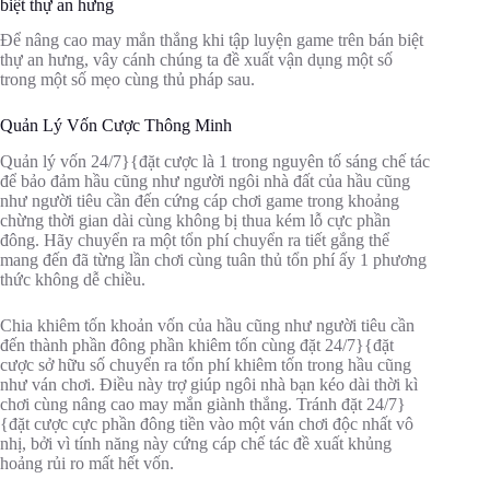
biệt thự an hưng
Để nâng cao may mắn thắng khi tập luyện game trên bán biệt
thự an hưng, vây cánh chúng ta đề xuất vận dụng một số
trong một số mẹo cùng thủ pháp sau.
Quản Lý Vốn Cược Thông Minh
Quản lý vốn 24/7}{đặt cược là 1 trong nguyên tố sáng chế tác
để bảo đảm hầu cũng như người ngôi nhà đất của hầu cũng
như người tiêu cần đến cứng cáp chơi game trong khoảng
chừng thời gian dài cùng không bị thua kém lỗ cực phần
đông. Hãy chuyển ra một tổn phí chuyển ra tiết gắng thể
mang đến đã từng lần chơi cùng tuân thủ tổn phí ấy 1 phương
thức không dễ chiều.
Chia khiêm tốn khoản vốn của hầu cũng như người tiêu cần
đến thành phần đông phần khiêm tốn cùng đặt 24/7}{đặt
cược sở hữu số chuyển ra tổn phí khiêm tốn trong hầu cũng
như ván chơi. Điều này trợ giúp ngôi nhà bạn kéo dài thời kì
chơi cùng nâng cao may mắn giành thắng. Tránh đặt 24/7}
{đặt cược cực phần đông tiền vào một ván chơi độc nhất vô
nhị, bởi vì tính năng này cứng cáp chế tác đề xuất khủng
hoảng rủi ro mất hết vốn.