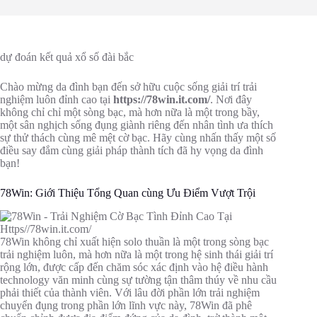
dự đoán kết quả xổ số đài bắc
Chào mừng da đình bạn đến sở hữu cuộc sống giải trí trải
nghiệm luôn đỉnh cao tại
https://78win.it.com/
. Nơi đây
không chỉ chỉ một sòng bạc, mà hơn nữa là một trong bầy,
một sân nghịch sống đụng giành riêng đến nhân tình ưa thích
sự thử thách cùng mê mệt cờ bạc. Hãy cùng nhấn thấy một số
điều say đắm cùng giải pháp thành tích đã hy vọng da đình
bạn!
78Win: Giới Thiệu Tổng Quan cùng Ưu Điểm Vượt Trội
78Win không chỉ xuất hiện solo thuần là một trong sòng bạc
trải nghiệm luôn, mà hơn nữa là một trong hệ sinh thái giải trí
rộng lớn, được cấp đến chăm sóc xác định vào hệ điều hành
technology văn minh cùng sự tường tận thâm thúy về nhu cầu
phải thiết của thành viên. Với lâu đời phần lớn trải nghiệm
chuyển đụng trong phần lớn lĩnh vực này, 78Win đã phê