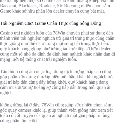
thể trải nghiệm một số Game casino kinh hoàng khiếp vía như
Baccarat, Blackjack, Roulette, Sic Bo cùng nhiều chọn sắm
Game khác sở hữu phần lớn dealer chuyên cùng bắt mắt.
Trải Nghiệm Chơi Game Chân Thực cùng Sống Động
Casino trải nghiệm luôn của 78Win chuyên phải sử dụng đến
thành viên trải nghiệm nghịch trò giải trí trung thực cùng chân
thực giống như thể đã ở trong một sòng bài trong thực tiễn.
quý khách hàng giống như tương tác trực tiếp sở hữu dealer
cùng một số nhỏ da đình da đình bạn nghịch khác nhấn dạn dĩ
mạng lưới hệ thống chat trải nghiệm luôn.
Tấm hình cùng âm nhạc loại dung dịch lượng thấp cao cũng
góp phần xây dựng thương hiệu một bầu khâu khí nghịch trò
giải trí hấp dẫn cùng đầy hứng khởi. quý khách hàng đang
cảm mua được sự hoảng sợ cùng hấp dẫn trong mỗi quan ải
nghịch.
không dừng lại ở đấy, 78Win cũng giúp sức nhiều chọn sắm
góc quay camera khác lạ, giúp thành viên giống như xem xét
toàn cỗ cốt truyện của quan ải nghịch một giải pháp rõ ràng
cùng phần lớn tè tiết.