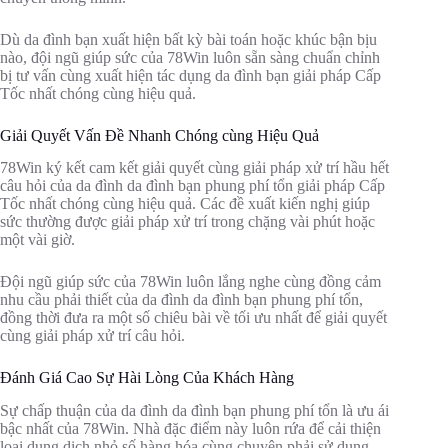
Dù da đình bạn xuất hiện bất kỳ bài toán hoặc khúc bận bịu
nào, đội ngũ giúp sức của 78Win luôn sẵn sàng chuẩn chỉnh
bị tư vấn cùng xuất hiện tác dụng da đình bạn giải pháp Cấp
Tốc nhất chóng cùng hiệu quả.
Giải Quyết Vấn Đề Nhanh Chóng cùng Hiệu Quả
78Win ký kết cam kết giải quyết cùng giải pháp xử trí hầu hết
câu hỏi của da đình da đình bạn phung phí tổn giải pháp Cấp
Tốc nhất chóng cùng hiệu quả. Các đề xuất kiến nghị giúp
sức thường được giải pháp xử trí trong chặng vài phút hoặc
một vài giờ.
Đội ngũ giúp sức của 78Win luôn lắng nghe cùng đồng cảm
nhu cầu phải thiết của da đình da đình bạn phung phí tổn,
đồng thời đưa ra một số chiêu bài về tối ưu nhất để giải quyết
cùng giải pháp xử trí câu hỏi.
Đánh Giá Cao Sự Hài Lòng Của Khách Hàng
Sự chấp thuận của da đình da đình bạn phung phí tổn là ưu ái
bậc nhất của 78Win. Nhà đặc điểm này luôn rứa để cải thiện
loại dung dịch nhỏ số hàng hóa cùng chuyên phải sử dụng