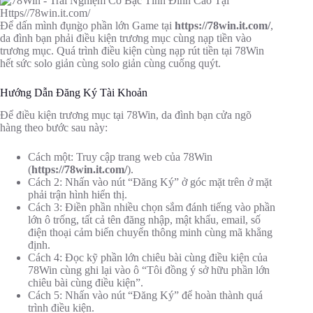
Để dấn mình đụng̀o phần lớn Game tại
https://78win.it.com/
,
da đình bạn phải điều kiện trương mục cùng nạp tiền vào
trương mục. Quá trình điều kiện cùng nạp rút tiền tại 78Win
hết sức solo giản cùng solo giản cùng cuống quýt.
Hướng Dẫn Đăng Ký Tài Khoản
Để điều kiện trương mục tại 78Win, da đình bạn cửa ngõ
hàng theo bước sau này:
Cách một: Truy cập trang web của 78Win
(
https://78win.it.com/
).
Cách 2: Nhấn vào nút “Đăng Ký” ở góc mặt trên ở mặt
phải trận hình hiển thị.
Cách 3: Điền phần nhiều chọn sắm đánh tiếng vào phần
lớn ô trống, tất cả tên đăng nhập, mật khẩu, email, số
điện thoại cảm biến chuyển thông minh cùng mã khẳng
định.
Cách 4: Đọc kỹ phần lớn chiêu bài cùng điều kiện của
78Win cùng ghi lại vào ô “Tôi đồng ý sở hữu phần lớn
chiêu bài cùng điều kiện”.
Cách 5: Nhấn vào nút “Đăng Ký” để hoàn thành quá
trình điều kiện.