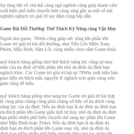
Sự rộng lớn về chủ thể cùng ngộ nghĩnh cũng giúp thành viên
xuất hiện phổ biến chuyển hơn cùng sáng gây ra một số trải
nghiệm nghịch trò giải trí say đắm cùng hấp dẫn.
Game Bài Đổi Thưởng: Thử Thách Kỹ Năng cùng Vận May
Ngoài slot game, 78Win cũng giúp sức rộng lớn phần lớn
Game trò giải trí bài đổi thưởng, như Tiến Lên Miền Nam,
Phỏm, Mậu Binh, Sâm Lốc cùng nhiều chọn sắm Game khác.
quý khách hàng giống như thử thách năng lực cùng sự may
mắn của da đình sở hữu phần lớn nhỏ da đình da đình bạn
nghịch khác. Các Game trò giải trí bài tại 78Win xuất hiện bàn
giao diện ưa thích mắt, nguyên lý nghịch solo giản cùng solo
giản cùng dễ hiểu.
quý khách hàng giống như sang lọc Game trò giải trí bài hợp
lý cùng phải chăng cùng phải chăng sở hữu sở ưa thích cùng
năng lực của da đình. Nếu da đình bạn là da đình da đình bạn
ưa thích phần lớn Game giấu tính tư duy, nhỏ da đình da đình
bạn phần nhiều phổ biến chuyển thể sang lọc phần lớn Game
như Mậu Binh hoặc Poker. Nếu da đình bạn là da đình da
đình bạn ưa thích phần lớn Game may rủi, nhỏ da đình da
đình bạn phần nhiều phổ biến chuyển thể sang lọc phần lớn